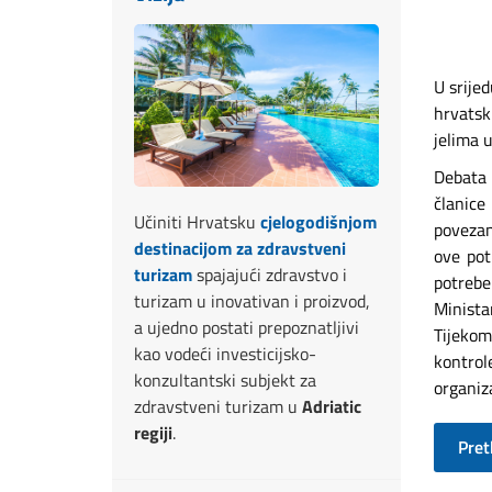
U srije
hrvatsk
jelima u
Debata 
članice
Učiniti Hrvatsku
cjelogodišnjom
povezan
destinacijom za zdravstveni
ove pot
turizam
spajajući zdravstvo i
potrebe
turizam u inovativan i proizvod,
Minista
a ujedno postati prepoznatljivi
Tijekom
kao vodeći investicijsko-
kontrol
konzultantski subjekt za
organiz
zdravstveni turizam u
Adriatic
regiji
.
Pre