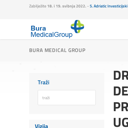
Zabilježite
18. i 19. svibnja 2022.
-
5. Adriatic Investicijs
BURA MEDICAL GROUP
DR
Traži
DE
PR
UG
Vizija