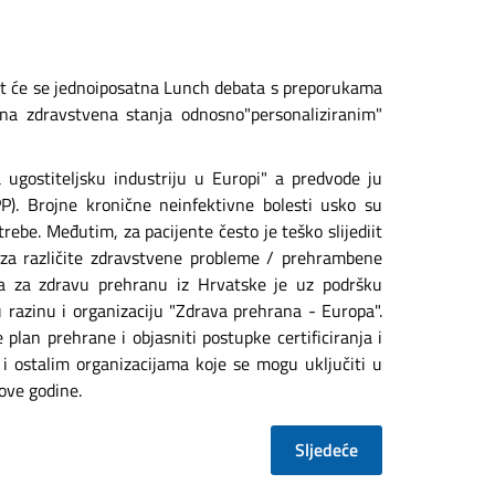
žat će se jednoiposatna Lunch debata s preporukama
na zdravstvena stanja odnosno"personaliziranim"
 ugostiteljsku industriju u Europi" a predvode ju
). Brojne kronične neinfektivne bolesti usko su
ebe. Međutim, za pacijente često je teško slijediit
 za različite zdravstvene probleme / prehrambene
ga za zdravu prehranu iz Hrvatske je uz podršku
u razinu i organizaciju "Zdrava prehrana - Europa".
plan prehrane i objasniti postupke certificiranja i
 i ostalim organizacijama koje se mogu uključiti u
ove godine.
Sljedeće