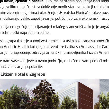
a novih, cjelovitih naselja
u kojima će starija populacija naći amb
vlja veliku mogućnost za dobivanje novih stanovnika koji u takvim n
tnim životnim uvjetima i okruženju („Hrvatska Florida“); takve nove
i mobiliziraju veliko zapošljavanje, potiču i ubrzani ekonomski rast 
aselja omogućuju naseljavanje i mlađeg stanovništva koje je angaži
i tehnološki napredne sredine.
ska grupa d.o.o. je u ovoj vrsti projekata usko povezana sa amer
n Adriatic Health koja je joint-venture tvrtka sa Ambassador Care
vanju I unapređenju zdravlja američkih umirovljenika I izvan Ameri
te nam vaše zahtjeve u ovom području, rado ćemo vam pomoći od sa
an život starije populacije.
 Citizen Hotel u Zagrebu