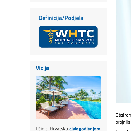
Definicija/Podjela
Vizija
Obzirom 
brojnija
Učiniti Hrvatsku
cjelogodišnjom