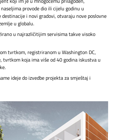
ijent koji im je u mnogočemu prilagođen,
aseljima provode dio ili cijelu godinu u
 destinacije i novi gradovi, otvaraju nove poslovne
zemlje u globalu.
rano u najrazličitijim servisima takve visoko
ičkom tvrtkom, registriranom u Washington DC,
, tvrtkom koja ima više od 40 godina iskustva u
ke.
me ideje do izvedbe projekta za smještaj i