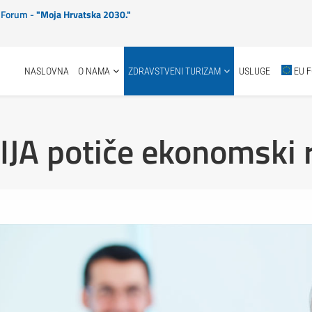
ki Forum -
"Moja Hrvatska 2030."
NASLOVNA
O NAMA
ZDRAVSTVENI TURIZAM
USLUGE
EU 
A potiče ekonomski r