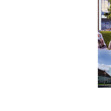
zdravlje i turizam u velikoj
Zdravstveni turizam
je dobar
sinergiji
razvojni alat gospodarstva i
Izgraditi nove gradove i naselja
privatnog poduzetništva kojim
– odmarališta za
„silver
se može generirati u potpunosti
generaciju“
iz cijelog svijeta
nova vrijednost za Adriatic
Uvesti u hotele
medicinski
regiju. Našim konzultantskim
wellness
kao novu uslugu,
aktivnostima - savjetovanjem
preventivne zdravstvene
ali i zastupanjem inovativnih
programe koji će biti razlog
projekata u području
dolaska u destinaciju
zdravstvenog turizma
Potaknuti izgradnju moderne
sudjelujemo u brendiranju
zdravstvene infrastruktre do
destinacije kao globalnog
najvećih
bolnica
diljem Hrvatske
odredišta zdravstvenog turizma,
i regije
unapređujemo je dovođenjem
Iskoristiti potencijale razvoja
projekata i investitora, potičemo
zdravstvenog turizma u cijeloj
inovacije i nove koncepte –
Adriatic regiji
dovodeći nove
medicinski wellness
te
investicije
razvijamo projekte
zdravstvene
Ostvariti stabilna
infrastrukture
i novih naselja za