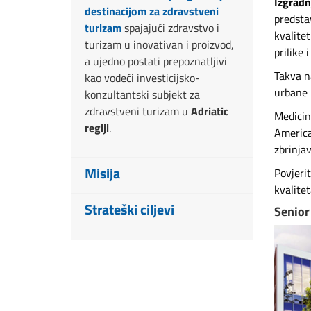
Izgradnj
destinacijom za zdravstveni
predsta
turizam
spajajući zdravstvo i
kvalite
turizam u inovativan i proizvod,
prilike 
a ujedno postati prepoznatljivi
Takva n
kao vodeći investicijsko-
urbane 
konzultantski subjekt za
zdravstveni turizam u
Adriatic
Medicin
regiji
.
America
zbrinja
Misija
Povjeri
kvalitet
Za preobrazbu Hrvatske u
Strateški ciljevi
Senior
cjelogodišnju turističku
destinaciju, potrebno je dobiti
Do 2030.
želimo:
strateške partnere koji će
Brendirati Hrvatsku i Adriatic
omogućiti implementiranje
regiju kao
cjelogodišnju
proizvoda zdravstvenog turizma
turističku destinaciju
u kojoj je
u postojeće i nove objekte.