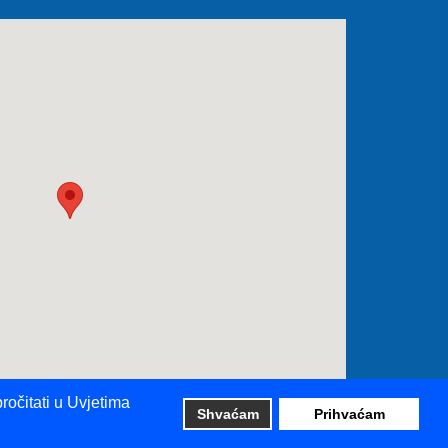
ročitati u Uvjetima
Shvaćam
Prihvaćam