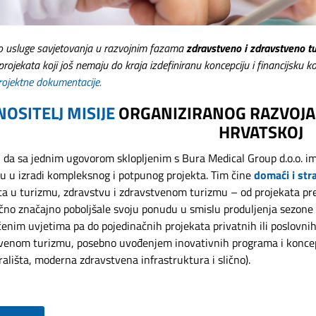
 usluge savjetovanja u razvojnim fazama
zdravstveno i zdravstveno tur
projekata koji još nemaju do kraja izdefiniranu koncepciju i financijsku k
rojektne dokumentacije.
NOSITELJ MISIJE
ORGANIZIRANOG RAZVOJA
HRVATSKOJ
i da sa jednim ugovorom sklopljenim s Bura Medical Group d.o.o. ima
ju u izradi kompleksnog i potpunog projekta. Tim čine
domaći i stra
ta u turizmu, zdravstvu i zdravstvenom turizmu – od projekata preob
ično značajno poboljšale svoju ponudu u smislu produljenja sezone 
ćenim uvjetima pa do pojedinačnih projekata privatnih ili poslovnih
venom turizmu, posebno uvođenjem inovativnih programa i koncepat
ališta, moderna zdravstvena infrastruktura i slično).