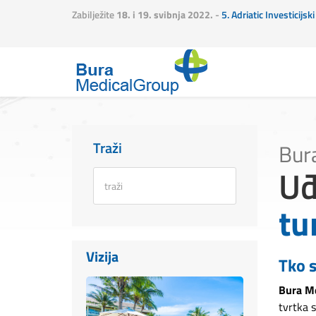
Zabilježite
18. i 19. svibnja 2022.
-
5. Adriatic Investicijs
Traži
Bura
Uđ
tu
Vizija
Tko 
Bura Me
tvrtka s