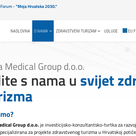
ki Forum -
"Moja Hrvatska 2030."
NASLOVNA
O NAMA
ZDRAVSTVENI TURIZAM
USLUGE
EU 
 Medical Group d.o.o.
ite s nama u
svijet z
rizma
smo?
dical Group d.o.o.
je investicijsko-konzultantsko-tvrtka za razvo
pecijalizirana za projekte zdravstvenog turizma u Hrvatskoj potiče 