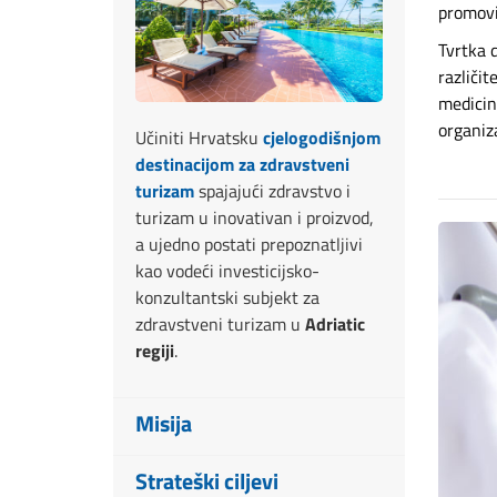
promovi
Tvrtka d
različit
medicin
organiza
Učiniti Hrvatsku
cjelogodišnjom
destinacijom za zdravstveni
turizam
spajajući zdravstvo i
turizam u inovativan i proizvod,
a ujedno postati prepoznatljivi
kao vodeći investicijsko-
konzultantski subjekt za
zdravstveni turizam u
Adriatic
regiji
.
Misija
Za preobrazbu Hrvatske u
Strateški ciljevi
cjelogodišnju turističku