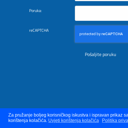
Poruka:
reCAPTCHA
Za pružanje boljeg korisničkog iskustva i ispravan prikaz sa
korištenja kolačića.
Uvjeti korištenja kolačića
Politika priva